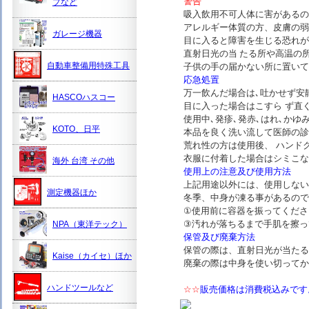
警告
プなど
吸入飲用不可人体に害があるの
アレルギー体質の方、皮膚の弱
ガレージ機器
目に入ると障害を生じる恐れが
直射日光の当 たる所や高温の
自動車整備用特殊工具
子供の手の届かない所に置いて
応急処置
万一飲んだ場合は､吐かせず安
HASCOハスコー
目に入った場合はこすら ず直
使用中､発疹､発赤､はれ､かゆ
KOTO、日平
本品を良く洗い流して医師の診
荒れ性の方は使用後、 ハンド
衣服に付着した場合はシミこな
海外 台湾 その他
使用上の注意及び使用方法
上記用途以外には、使用しない
測定機器ほか
冬季、中身が凍る事があるので
①使用前に容器を振ってくださ
③汚れが落ちるまで手肌を擦っ
NPA（東洋テック）
保管及び廃棄方法
保管の際は、直射日光が当たる
Kaise（カイセ）ほか
廃棄の際は中身を使い切ってか
ハンドツールなど
☆☆
販売
価格は消費税込みです