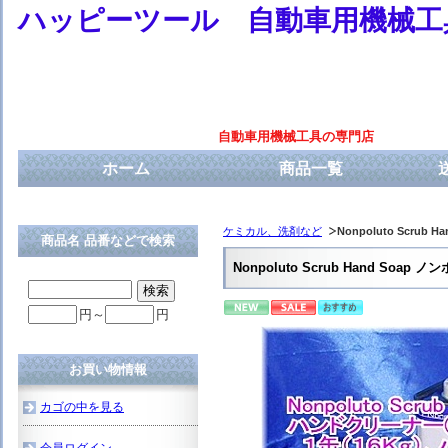
ハッピーツール 自動車用機械工
自動車用機械工具の専門店
ホーム
商品一覧
ケミカル、洗剤など
Nonpoluto Scr
商品名 品番などで検索
Nonpoluto Scrub Hand 
円～
円
お買い物情報
カゴの中を見る
会員ログイン