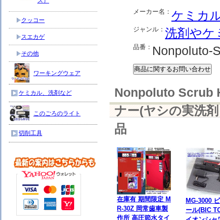
ス）
メーカー名：
ケミカ
クッコー
ジャンル：
洗剤やケ
スエカゲ
品番：
Nonpoluto-
その他
ワーキングウェア
Nonpoluto Sc
ケミカル、洗剤など
ナー(ヤシの実洗剤
このごろのライト
品
切削工具
在庫有 期間限定 M
MG-3000
R-30Z 岡常歯車製
ール(BIC T
作所 高圧節水タイ
イオンシャ