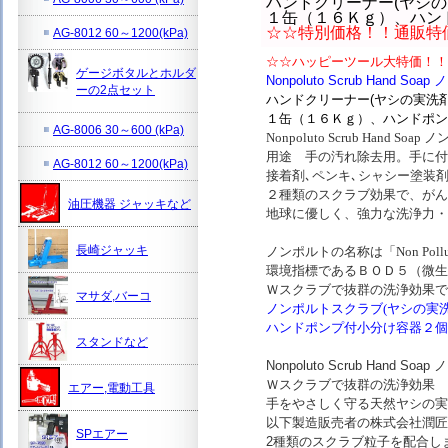
ハンドクリーナー(ヤシの
１缶（１６Ｋｇ）、ハン
☆☆特別価格！！通販特
AG-8012 60～1200(kPa)
☆☆ハッピーツール大特価！！
ゲージボタルとホルダ
Nonpoluto Scrub Hand S
ーの2点セット
ハンドクリーナー(ヤシの実洗剤
１缶（１６Ｋｇ）、ハンドポン
AG-8006 30～600 (kPa)
Nonpoluto Scrub Ha
用途 手の汚れ除去用。手に付着
AG-8012 60～1200(kPa)
接着剤､ペンキ､シャシー塗装
２種類のスクラブ効果で、が
油圧機器 ジャッキなど
地球に優しく、強力な洗浄力・
長崎ジャッキ
ノンポルトの名称は「Non Po
環境指標であるＢＯＤ５（微生
Ｗスクラブで抜群の洗浄効果で
マサダ,バーコ
ノンポルトスクラブ(ヤシの実洗
ハンドポンプ付小分け容器２個
スタンドなど
Nonpoluto Scrub Hand 
Ｗスクラブで抜群の洗浄効果
エアー,電動工具
手をやさしく守る天然ヤシの
以下製造販売者の株式会社潤匠
SPエアー
2種類のスクラブ粒子を配合し