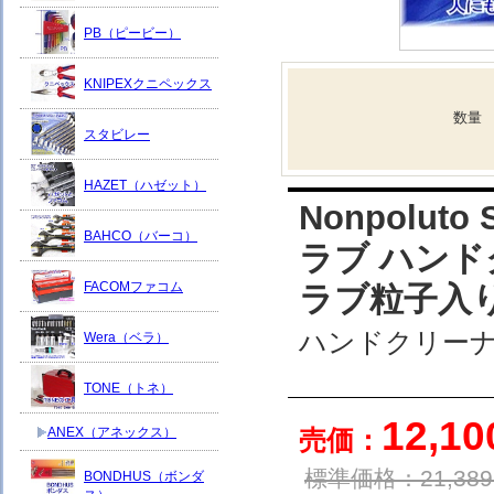
PB（ピービー）
KNIPEXクニペックス
数量
スタビレー
HAZET（ハゼット）
Nonpolut
BAHCO（バーコ）
ラブ ハンド
FACOMファコム
ラブ粒子入り
ハンドクリーナ
Wera（ベラ）
TONE（トネ）
12,1
ANEX（アネックス）
売価：
標準価格：
21,389
BONDHUS（ボンダ