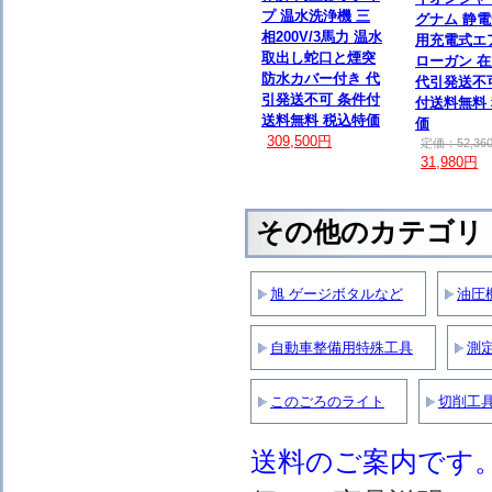
プ 温水洗浄機 三
グナム 静
相200V/3馬力 温水
用充電式エ
取出し蛇口と煙突
ローガン 
防水カバー付き 代
代引発送不
引発送不可 条件付
付送料無料
送料無料 税込特価
価
309,500円
定価：52,36
31,980円
その他のカテゴリ
旭 ゲージボタルなど
油圧
自動車整備用特殊工具
測
このごろのライト
切削工
送料のご案内です