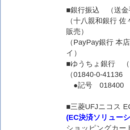
■銀行振込 （送
（十八親和銀行 佐
販売）
（PayPay銀行 
イ）
■ゆうちょ銀行 
（01840-0-4
●記号 018400 
■三菱UFJニコス
(EC決済ソリュー
ショッピングカー