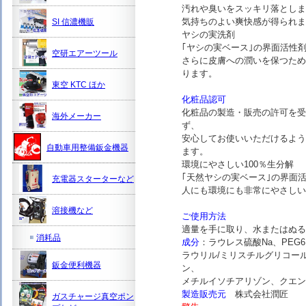
汚れや臭いをスッキリ落としま
気持ちのよい爽快感が得られ
SI 信濃機販
ヤシの実洗剤
｢ヤシの実ベース｣の界面活性
空研エアーツール
さらに皮膚への潤いを保つため
ります。
東空 KTC ほか
化粧品認可
化粧品の製造・販売の許可を受
海外メーカー
ず、
安心してお使いいただけるよう
自動車用整備鈑金機器
ます。
環境にやさしい100％生分解
｢天然ヤシの実ベース｣の界面
充電器スターターなど
人にも環境にも非常にやさしい
溶接機など
ご使用方法
適量を手に取り、水またはぬる
消耗品
成分
：ラウレス硫酸Na、PEG
ラウリル/ミリスチルグリコール
鈑金便利機器
ン、
メチルイソチアリゾン、クエン
製造販売元
株式会社潤匠
ガスチャージ真空ポン