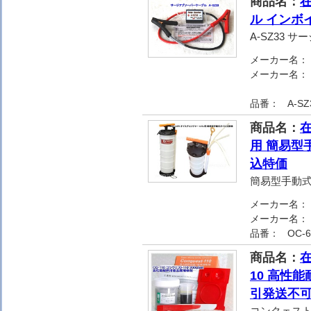
商品名：
在
ル インボ
A-SZ33
メーカー名：
メーカー名：
品番：
A-SZ
商品名：
在
用 簡易型
込特価
簡易型手動
メーカー名：
メーカー名：
品番：
OC-
商品名：
在
10 高性
引発送不可
コンクェスト