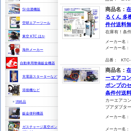
商品名：
在
SI 信濃機販
るくん 多
空研エアーツール
件付送料無
在庫有！条
東空 KTC ほか
メーカー名：
メーカー名：
海外メーカー
品番：
KTC
自動車用整備鈑金機器
商品名：
在
充電器スターターなど
ーエアコン
ポンプのセ
溶接機など
条件付送料
カーエアコン
消耗品
プアダプタ
鈑金便利機器
メーカー名：
ガスチャージ真空ポン
メーカー名：