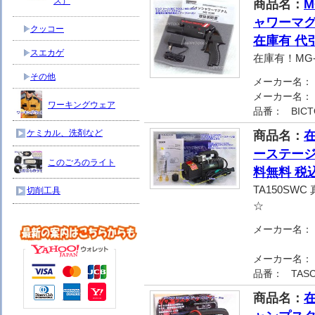
ス）
商品名：
M
ャワーマグ
クッコー
在庫有 代
スエカゲ
在庫有！MG
その他
メーカー名：
メーカー名：
ワーキングウェア
品番：
BICT
ケミカル、洗剤など
商品名：
在
ーステージ
このごろのライト
料無料 税
TA150S
切削工具
☆
メーカー名：
メーカー名：
品番：
TAS
商品名：
在