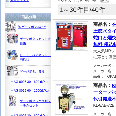
1～30件目/40件
商品分類
商品名：
在
旭 ゲージボタルなど
圧節水タイ
蛇口と煙突
ゲージボタルセット大
特価
無料 税込
大人気MR
ヒートリペアキット、
に落とす高
消耗品
メーカー名：
メーカー名：
ゲージボタル各種
品番：
OKA
AG-8006 30～600 (kPa)
商品名：
K
AG-8012 60～1200(kPa)
ーター バッ
代引発送不
ゲージボタルと便利ツ
KL-8AB-
ールのセット
メーカー名：
AG-8006 30～600 (kPa)