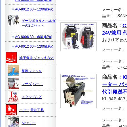
AG-8012 60～1200(kPa)
メーカー名：
品番：
SANK
ゲージボタルとホルダ
商品名：
C
ーの2点セット
24V兼用
AG-8006 30～600 (kPa)
お取り寄せ
AG-8012 60～1200(kPa)
メーカー名：
油圧機器 ジャッキなど
メーカー名：
品番：
C7-1
長崎ジャッキ
商品名：
K
ーター バッ
マサダ,バーコ
代引発送不
スタンドなど
KL-8AB-
メーカー名：
エアー,電動工具
メーカー名：
SPエアー
品番：
SANK