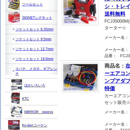
ツールセット
シ・トレイ
送料無料
SIGNETシグネット
FCJ35000
ターター☆
ソケットセット 6.35mm
メーカー名：
ソケットセット 9.5mm
ソケットセット 12.7mm
メーカー名：
品番：
FCJ
ソケットセット 19.0mm
商品名：
在
スパナ、メガネ、ギアレン
ーエアコン
チ
ンプアダプ
ほかいろいろ
特価
カーエアコ
KTC
セット販売
メーカー名：
MIRROR nepros
メーカー名：
Ko-kenコーケン