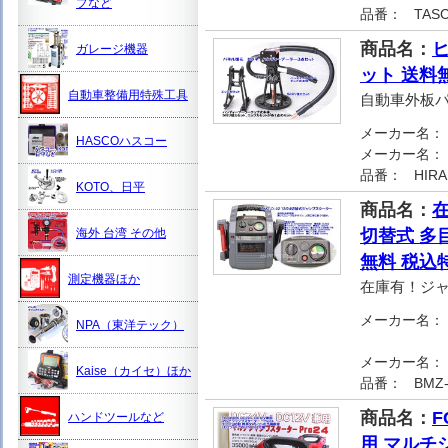
プなど
品番：
TASC
商品名：
ガレージ機器
ット 送料
自動車整備用特殊工具
自動車外板
メーカー名：
HASCOハスコー
メーカー名：
品番：
HIR
KOTO、日平
商品名：
在
海外 台湾 その他
切替式 多
無料 税込
測定機器ほか
在庫有！ジャ
メーカー名：
NPA（東洋テック）
メーカー名：
Kaise（カイセ）ほか
品番：
BMZ-
商品名：
F
ハンドツールなど
用 マルチ