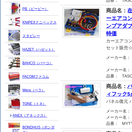
品番：
TASC
PB（ピービー）
商品名：
在
ーエアコン
KNIPEXクニペックス
ンプアダプ
特価
スタビレー
カーエアコ
セット販売
HAZET（ハゼット）
メーカー名：
BAHCO（バーコ）
メーカー名：
品番：
TASC
FACOMファコム
商品名：
Wera（ベラ）
ィフック5
パネル復元 
TONE（トネ）
メーカー名：
ANEX（アネックス）
メーカー名：
品番：
MYT
BONDHUS（ボンダ