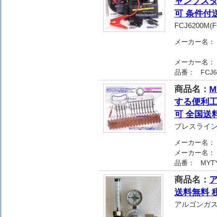
ャンプスタ
可 条件付
FCJ6200M
メーカー名：
メーカー名：
品番：
FCJ
商品名：
M
する便利工
可 全国送
プレスライ
メーカー名：
メーカー名：
品番：
MYT
商品名：
送料無料 
アルゴンガ