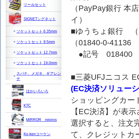
ツールセット
（PayPay銀行 
イ）
SIGNETシグネット
■ゆうちょ銀行 
ソケットセット 6.35mm
（01840-0-4
ソケットセット 9.5mm
●記号 018400 
ソケットセット 12.7mm
ソケットセット 19.0mm
スパナ、メガネ、ギアレン
■三菱UFJニコス
チ
(EC決済ソリュー
ほかいろいろ
ショッピングカー
KTC
【EC決済】が表示
MIRROR nepros
選択すると、注文完
て、クレジットカ
Ko-kenコーケン