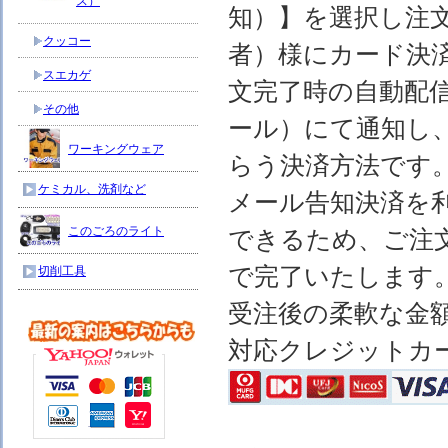
ス）
知）】を選択し注
クッコー
者）様にカード決
スエカゲ
文完了時の自動配
その他
ール）にて通知し
ワーキングウェア
らう決済方法です
ケミカル、洗剤など
メール告知決済を
このごろのライト
できるため、ご注
で完了いたします
切削工具
受注後の柔軟な金
対応クレジットカ