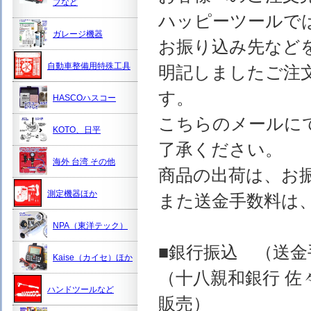
プなど
ハッピーツールで
ガレージ機器
お振り込み先など
自動車整備用特殊工具
明記しましたご注
す。
HASCOハスコー
こちらのメールに
KOTO、日平
了承ください。
海外 台湾 その他
商品の出荷は、お
測定機器ほか
また送金手数料は
NPA（東洋テック）
■銀行振込 （送
Kaise（カイセ）ほか
（十八親和銀行 佐
ハンドツールなど
販売）