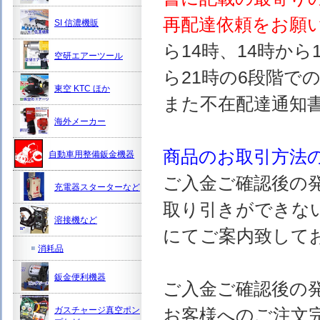
再配達依頼をお願
SI 信濃機販
ら14時、14時から
空研エアーツール
ら21時の6段階で
東空 KTC ほか
また不在配達通知
海外メーカー
商品のお取引方法
自動車用整備鈑金機器
ご入金ご確認後の
充電器スターターなど
取り引きができな
溶接機など
にてご案内致して
消耗品
鈑金便利機器
ご入金ご確認後の
ガスチャージ真空ポン
お客様へのご注文