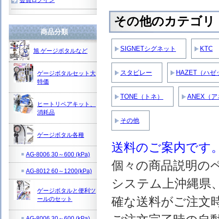
その他のカテゴリ
商品分類
SIGNETシグネット
KTC
旭 ゲージボタルなど
スタビレー
HAZET（ハゼ
ゲージボタルセット大
特価
TONE（トネ）
ANEX（
ヒートリペアキット、
消耗品
その他
ゲージボタル各種
送料のご案内です
AG-8006 30～600 (kPa)
個々の商品説明の
AG-8012 60～1200(kPa)
システム上沖縄県
ゲージボタルと便利ツ
確な送料がご注文
ールのセット
AG-8006 30～600 (kPa)