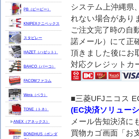
システム上沖縄県
PB（ピービー）
れない場合があり
KNIPEXクニペックス
ご注文完了時の自
スタビレー
諾メール）にて正
頂きました後にお
HAZET（ハゼット）
対応クレジットカ
BAHCO（バーコ）
FACOMファコム
Wera（ベラ）
■三菱UFJニコス
(EC決済ソリュー
TONE（トネ）
メール告知決済に
ANEX（アネックス）
買物カゴ画面「お
BONDHUS（ボンダ