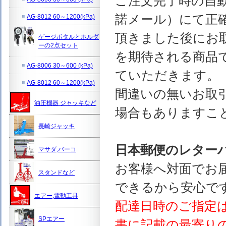
ご注文完了時の自
諾メール）にて正
AG-8012 60～1200(kPa)
頂きました後にお
ゲージボタルとホルダ
ーの2点セット
を期待される商品
AG-8006 30～600 (kPa)
ていただきます。
AG-8012 60～1200(kPa)
間違いの無いお取
油圧機器 ジャッキなど
場合もありますこ
長崎ジャッキ
日本郵便のレター
マサダ,バーコ
お客様へ対面でお
スタンドなど
できるから安心で
エアー,電動工具
配達日時のご指定
SPエアー
書に記載の最寄り