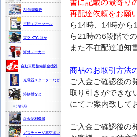
書に記載の最寄り
SI 信濃機販
再配達依頼をお願
ら14時、14時から
空研エアーツール
ら21時の6段階で
東空 KTC ほか
また不在配達通知
海外メーカー
自動車用整備鈑金機器
商品のお取引方法
ご入金ご確認後の
充電器スターターなど
取り引きができな
溶接機など
にてご案内致して
消耗品
鈑金便利機器
ご入金ご確認後の
ガスチャージ真空ポン