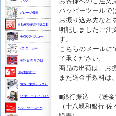
お客様へのご注文
プなど
ハッピーツールで
ガレージ機器
お振り込み先など
自動車整備用特殊工具
明記しましたご注
HASCOハスコー
す。
こちらのメールに
KOTO、日平
了承ください。
海外 台湾 その他
商品の出荷は、お
測定機器ほか
また送金手数料は
NPA（東洋テック）
■銀行振込 （送
Kaise（カイセ）ほか
（十八親和銀行 佐
ハンドツールなど
販売）