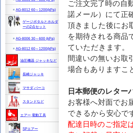
ご注文完了時の自
AG-8012 60～1200(kPa)
諾メール）にて正
ゲージボタルとホルダ
頂きました後にお
ーの2点セット
を期待される商品
AG-8006 30～600 (kPa)
ていただきます。
AG-8012 60～1200(kPa)
間違いの無いお取
油圧機器 ジャッキなど
場合もありますこ
長崎ジャッキ
マサダ,バーコ
日本郵便のレター
お客様へ対面でお
スタンドなど
できるから安心で
エアー,電動工具
配達日時のご指定
SPエアー