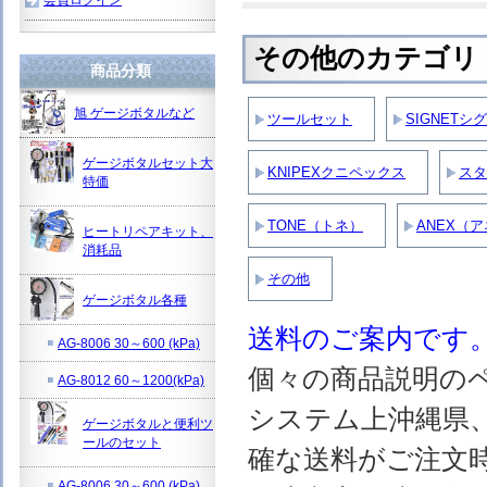
その他のカテゴリ
商品分類
旭 ゲージボタルなど
ツールセット
SIGNETシ
ゲージボタルセット大
KNIPEXクニペックス
スタ
特価
TONE（トネ）
ANEX（
ヒートリペアキット、
消耗品
その他
ゲージボタル各種
送料のご案内です
AG-8006 30～600 (kPa)
個々の商品説明の
AG-8012 60～1200(kPa)
システム上沖縄県
ゲージボタルと便利ツ
ールのセット
確な送料がご注文
AG-8006 30～600 (kPa)