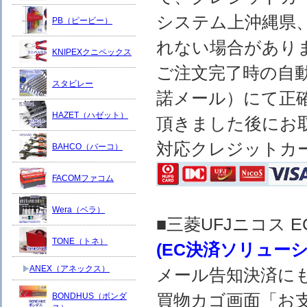
システム上沖縄県
PB（ピービー）
れない場合があり
KNIPEXクニペックス
ご注文完了時の自
スタビレー
諾メール）にて正
HAZET（ハゼット）
頂きました後にお
対応クレジットカ
BAHCO（バーコ）
FACOMファコム
Wera（ベラ）
■三菱UFJニコス
TONE（トネ）
(EC決済ソリュー
ANEX（アネックス）
メール告知決済に
買物カゴ画面「お
BONDHUS（ボンダ