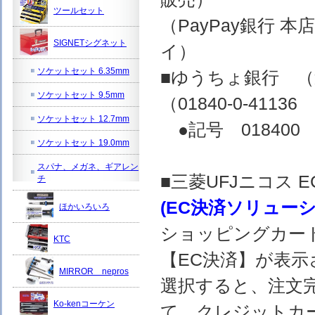
ツールセット
（PayPay銀行 
SIGNETシグネット
イ）
ソケットセット 6.35mm
■ゆうちょ銀行 
ソケットセット 9.5mm
（01840-0-4
ソケットセット 12.7mm
●記号 018400 
ソケットセット 19.0mm
スパナ、メガネ、ギアレン
■三菱UFJニコス
チ
(EC決済ソリュー
ほかいろいろ
ショッピングカー
KTC
【EC決済】が表示
MIRROR nepros
選択すると、注文完
Ko-kenコーケン
て、クレジットカ