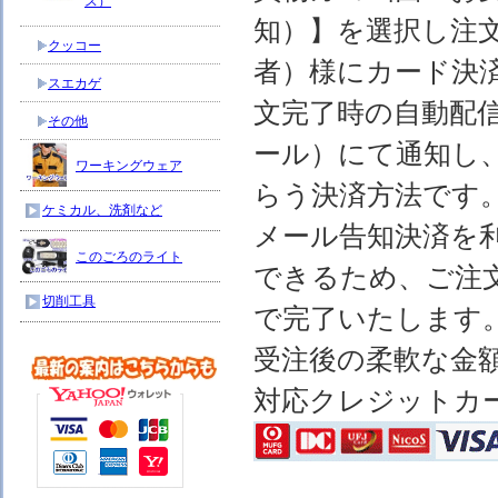
ス）
知）】を選択し注
クッコー
者）様にカード決
スエカゲ
文完了時の自動配
その他
ール）にて通知し
ワーキングウェア
らう決済方法です
ケミカル、洗剤など
メール告知決済を
このごろのライト
できるため、ご注
切削工具
で完了いたします
受注後の柔軟な金
対応クレジットカ