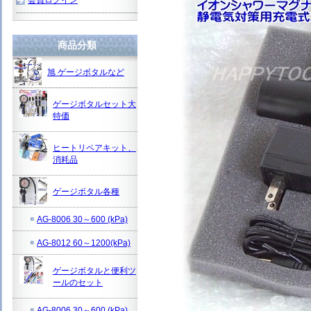
商品分類
旭 ゲージボタルなど
ゲージボタルセット大
特価
ヒートリペアキット、
消耗品
ゲージボタル各種
AG-8006 30～600 (kPa)
AG-8012 60～1200(kPa)
ゲージボタルと便利ツ
ールのセット
AG-8006 30～600 (kPa)