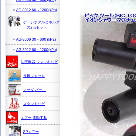
AG-8012 60～1200(kPa)
ゲージボタルとホルダ
ーの2点セット
AG-8006 30～600 (kPa)
AG-8012 60～1200(kPa)
油圧機器 ジャッキなど
長崎ジャッキ
マサダ,バーコ
スタンドなど
エアー,電動工具
SPエアー