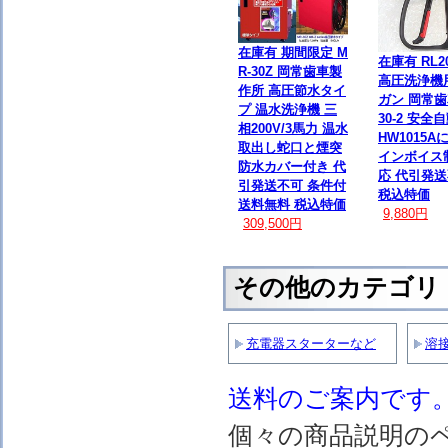
在庫有 期間限定 M
在庫有 RL2
R-30Z 岡常歯車製
高圧洗浄機
作所 高圧節水タイ
ガン 岡常歯車
プ 温水洗浄機 三
30-2 安全
相200V/3馬力 温水
HW1015A
取出し蛇口と煙突
インボイス
防水カバー付き 代
応 代引発
引発送不可 条件付
税込特価
送料無料 税込特価
9,880円
309,500円
その他のカテゴリ
充電器スターターなど
溶
送料のご案内です
個々の商品説明の