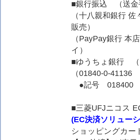
■銀行振込 （送
（十八親和銀行 佐
販売）
（PayPay銀行 
イ）
■ゆうちょ銀行 
（01840-0-4
●記号 018400 
■三菱UFJニコス
(EC決済ソリュー
ショッピングカー