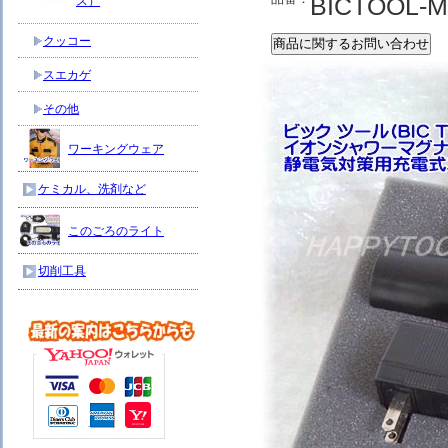
BICTOOL-M
ス）
クッコー
スエカゲ
その他
ワーキングウェア
ケミカル、洗剤など
このごろのライト
切削工具