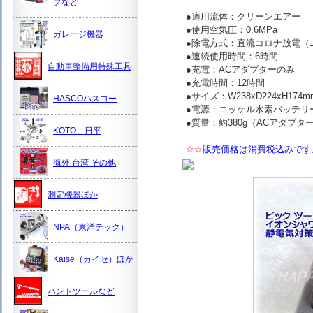
プなど
●適用流体：クリーンエアー
●使用空気圧：0.6MPa
ガレージ機器
●除電方式：直流コロナ放電（
●連続使用時間：6時間
自動車整備用特殊工具
●充電：ACアダプターのみ
●充電時間：12時間
●サイズ：W238xD224xH174m
HASCOハスコー
●電源：ニッケル水素バッテリ
●質量：約380g（ACアダプタ
KOTO、日平
☆☆
販売価格は消費税込みです
海外 台湾 その他
測定機器ほか
NPA（東洋テック）
Kaise（カイセ）ほか
ハンドツールなど