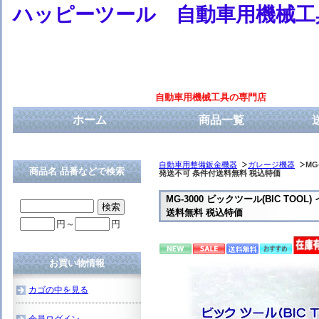
ハッピーツール 自動車用機械工
自動車用機械工具の専門店
ホーム
商品一覧
自動車用整備鈑金機器
ガレージ機器
MG
商品名 品番などで検索
発送不可 条件付送料無料 税込特価
MG-3000 ビックツール(BIC 
送料無料 税込特価
円～
円
お買い物情報
カゴの中を見る
会員ログイン