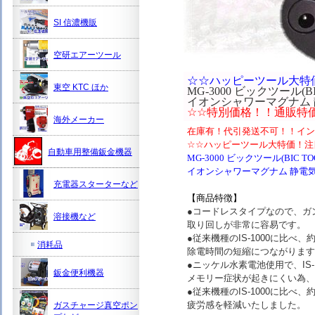
SI 信濃機販
空研エアーツール
☆☆ハッピーツール大特
東空 KTC ほか
MG-3000 ビックツール(BI
イオンシャワーマグナム
☆☆特別価格！！通販特
海外メーカー
在庫有！代引発送不可！！イン
☆☆ハッピーツール大特価！注
自動車用整備鈑金機器
MG-3000 ビックツール(BIC TO
イオンシャワーマグナム 静電
充電器スターターなど
【
商品特徴】
●コードレスタイプなので、ガ
溶接機など
取り回しが非常に容易です。
●従来機種のIS-1000に比
消耗品
除電時間の短縮につながります
●ニッケル水素電池使用で、IS
鈑金便利機器
メモリー症状が起きにくい為、
●従来機種のIS-1000に比べ
疲労感を軽減いたしました。
ガスチャージ真空ポン