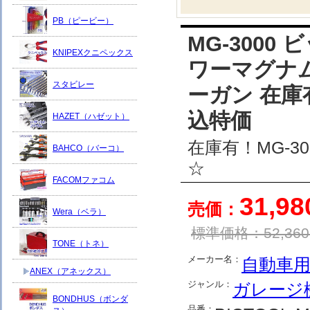
PB（ピービー）
MG-3000
KNIPEXクニペックス
ワーマグナ
スタビレー
ーガン 在庫
込特価
HAZET（ハゼット）
在庫有！MG-
BAHCO（バーコ）
☆
FACOMファコム
31,9
売価：
Wera（ベラ）
標準価格：
52,360
TONE（トネ）
メーカー名：
自動車
ANEX（アネックス）
ジャンル：
ガレージ
BONDHUS（ボンダ
品番：