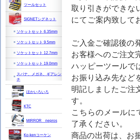
ツールセット
取り引きができな
にてご案内致して
SIGNETシグネット
ソケットセット 6.35mm
ご入金ご確認後の
ソケットセット 9.5mm
お客様へのご注文
ソケットセット 12.7mm
ソケットセット 19.0mm
ハッピーツールで
スパナ、メガネ、ギアレン
お振り込み先など
チ
明記しましたご注
ほかいろいろ
す。
KTC
こちらのメールに
MIRROR nepros
了承ください。
商品の出荷は、お
Ko-kenコーケン