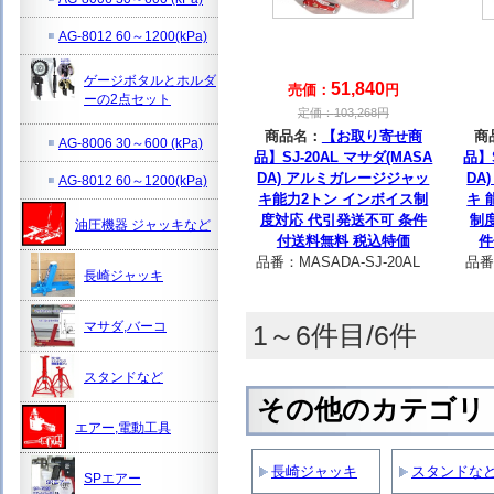
AG-8012 60～1200(kPa)
ゲージボタルとホルダ
51,840
売価：
円
ーの2点セット
定価：
103,268
円
商品名：
【お取り寄せ商
商
AG-8006 30～600 (kPa)
品】SJ-20AL マサダ(MASA
品】S
DA) アルミガレージジャッ
DA
AG-8012 60～1200(kPa)
キ能力2トン インボイス制
キ 
度対応 代引発送不可 条件
制
油圧機器 ジャッキなど
付送料無料 税込特価
件
品番：
MASADA-SJ-20AL
品番
長崎ジャッキ
マサダ,バーコ
1～6件目/6件
スタンドなど
その他のカテゴリ
エアー,電動工具
長崎ジャッキ
スタンドな
SPエアー