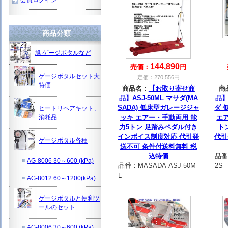
商品分類
旭 ゲージボタルなど
144,890
売価：
円
ゲージボタルセット大
定価：
270,556
円
特価
商品名：
【お取り寄せ商
商
品】ASJ-50ML マサダ(MA
品】
SADA) 低床型ガレージジャ
ダ 
ヒートリペアキット、
消耗品
ッキ エアー・手動両用 能
エア
力5トン 足踏みペダル付き
ト
インボイス制度対応 代引発
代引
ゲージボタル各種
送不可 条件付送料無料 税
込特価
品番
AG-8006 30～600 (kPa)
品番：
MASADA-ASJ-50M
2S
L
AG-8012 60～1200(kPa)
ゲージボタルと便利ツ
ールのセット
AG-8006 30～600 (kPa)