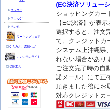
ス）
(EC決済ソリュー
クッコー
ショッピングカー
スエカゲ
【EC決済】が表示
その他
選択すると、注文完
ワーキングウェア
て、クレジットカ
ケミカル、洗剤など
システム上沖縄県
このごろのライト
れない場合があり
ご注文完了時の自
切削工具
諾メール）にて正
頂きました後にお
対応クレジットカ