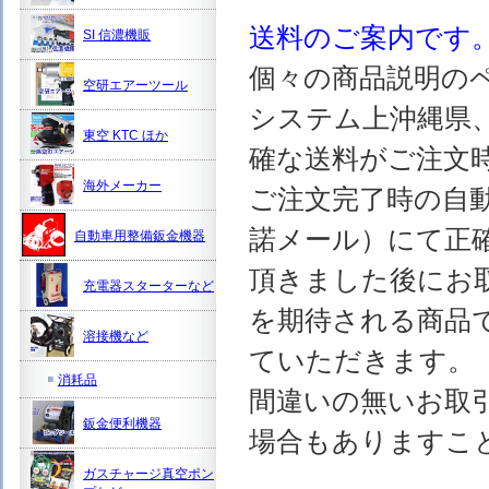
送料のご案内です
SI 信濃機販
個々の商品説明の
空研エアーツール
システム上沖縄県
東空 KTC ほか
確な送料がご注文
海外メーカー
ご注文完了時の自
諾メール）にて正
自動車用整備鈑金機器
頂きました後にお
充電器スターターなど
を期待される商品
溶接機など
ていただきます。
消耗品
間違いの無いお取
鈑金便利機器
場合もありますこ
ガスチャージ真空ポン