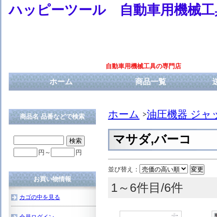
ハッピーツール 自動車用機械工
自動車用機械工具の専門店
ホーム
商品一覧
ホーム
油圧機器 ジャ
商品名 品番などで検索
マサダ,バーコ
円～
円
並び替え：
お買い物情報
1～6件目/6件
カゴの中を見る
会員ログイン