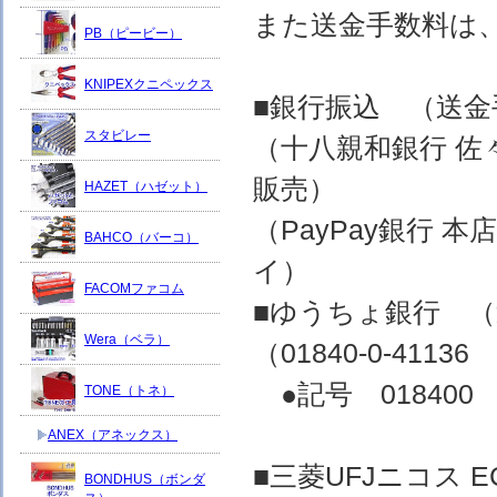
また送金手数料は
PB（ピービー）
KNIPEXクニペックス
■銀行振込 （送
スタビレー
（十八親和銀行 佐
販売）
HAZET（ハゼット）
（PayPay銀行 
BAHCO（バーコ）
イ）
FACOMファコム
■ゆうちょ銀行 
Wera（ベラ）
（01840-0-4
●記号 018400 
TONE（トネ）
ANEX（アネックス）
■三菱UFJニコス
BONDHUS（ボンダ