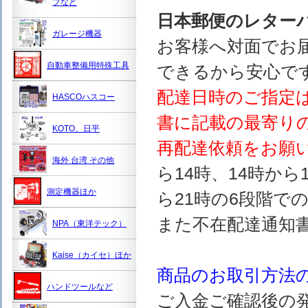
プなど
日本郵便のレター
ガレージ機器
お客様へ対面でお
自動車整備用特殊工具
できるから安心で
配達日時のご指定
HASCOハスコー
書に記載の最寄り
KOTO、日平
再配達依頼をお願
海外 台湾 その他
ら14時、14時から
測定機器ほか
ら21時の6段階で
また不在配達通知
NPA（東洋テック）
Kaise（カイセ）ほか
商品のお取引方法
ハンドツールなど
ご入金ご確認後の