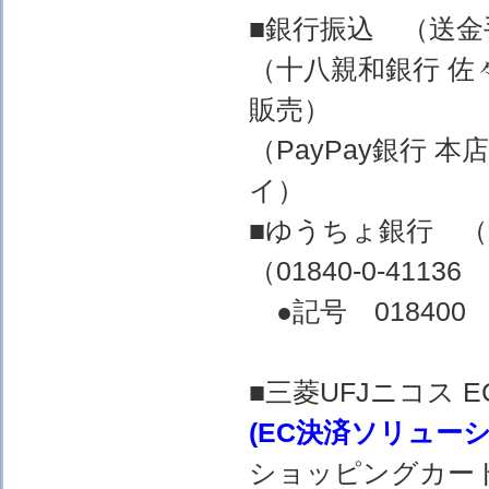
■銀行振込 （送
（十八親和銀行 佐
販売）
（PayPay銀行 
イ）
■ゆうちょ銀行 
（01840-0-4
●記号 018400 
■三菱UFJニコス
(EC決済ソリュー
ショッピングカー