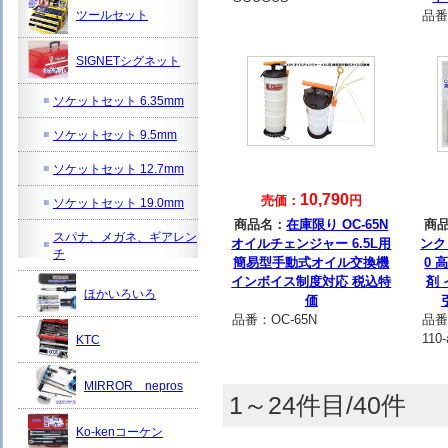
ツールセット
品番
SIGNETシグネット
ソケットセット 6.35mm
ソケットセット 9.5mm
ソケットセット 12.7mm
10,790
売価：
円
ソケットセット 19.0mm
商品名：
在庫限り OC-65N
商
スパナ、メガネ、ギアレン
オイルチェンジャー 6.5L用
ンクェ
チ
簡易型手動式オイル交換機
0
インボイス制度対応 税込特
剤
ほかいろいろ
価
品番：
OC-65N
品番
110-
KTC
MIRROR nepros
1～24件目/40件
Ko-kenコーケン