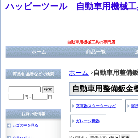
ハッピーツール 自動車用機械工
自動車用機械工具の専門店
ホーム
商品一覧
ホーム
自動車用整備
商品名 品番などで検索
自動車用整備鈑金
円～
円
充電器スターターなど
溶
お買い物情報
ガレージ機器
カゴの中を見る
並び替え：
会員ログイン