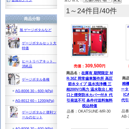
1～24件目/40件
商品分類
旭 ゲージボタルなど
ゲージボタルセット大
特価
ヒートリペアキット、
309,500
売価：
円
消耗品
商品名：
在庫有 期間限定 M
商
R-30Z 岡常歯車製作所 高圧
ゲージボタル各種
精機
節水タイプ 温水洗浄機 三
ータ
相200V/3馬力 温水取出し蛇
AG-8006 30～600 (kPa)
I
口と煙突防水カバー付き 代
代引
引発送不可 条件付送料無料
AG-8012 60～1200(kPa)
税込特価
品番
品番：
OKATSUNE-MR-30
ゲージボタルと便利ツ
AB-
Z
ールのセット
AG-8006 30～600 (kPa)