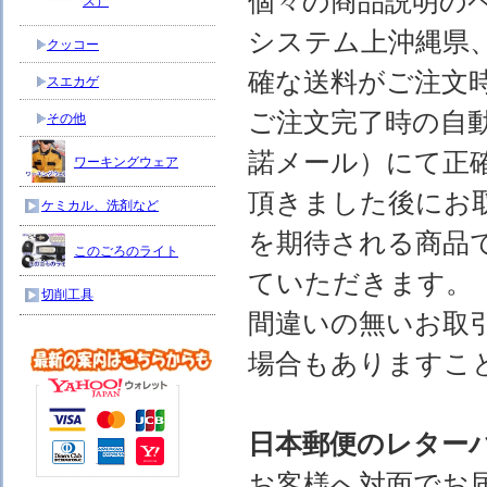
個々の商品説明の
ス）
システム上沖縄県
クッコー
確な送料がご注文
スエカゲ
ご注文完了時の自
その他
諾メール）にて正
ワーキングウェア
頂きました後にお
ケミカル、洗剤など
を期待される商品
このごろのライト
ていただきます。
切削工具
間違いの無いお取
場合もありますこ
日本郵便のレター
お客様へ対面でお