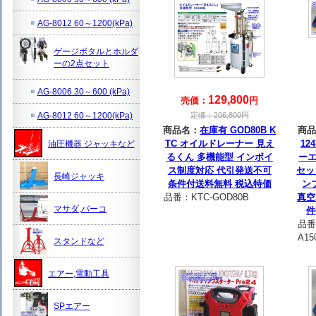
AG-8012 60～1200(kPa)
ゲージボタルとホルダ
ーの2点セット
AG-8006 30～600 (kPa)
129,800
売価：
円
AG-8012 60～1200(kPa)
定価：
206,800
円
商品名：
在庫有 GOD80B K
商品
TC オイルドレーナー 見え
12
油圧機器 ジャッキなど
るくん 多機能型 インボイ
ー
ス制度対応 代引発送不可
セッ
長崎ジャッキ
条件付送料無料 税込特価
ンプ
品番：
KTC-GOD80B
真空
マサダ,バーコ
件
品番
A15
スタンドなど
エアー,電動工具
SPエアー