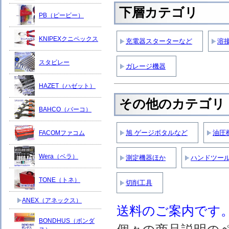
下層カテゴリ
PB（ピービー）
KNIPEXクニペックス
充電器スターターなど
溶
スタビレー
ガレージ機器
HAZET（ハゼット）
その他のカテゴリ
BAHCO（バーコ）
旭 ゲージボタルなど
油圧
FACOMファコム
Wera（ベラ）
測定機器ほか
ハンドツー
TONE（トネ）
切削工具
ANEX（アネックス）
送料のご案内です
BONDHUS（ボンダ