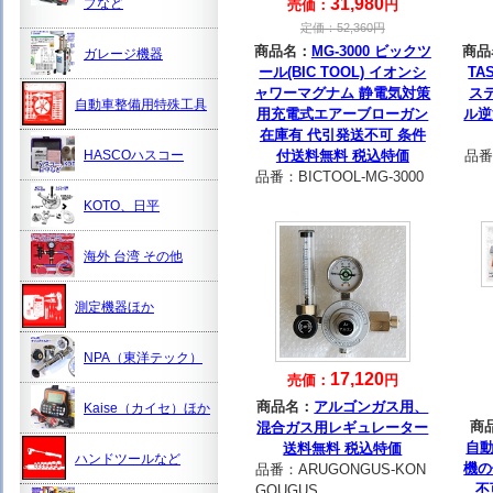
31,980
プなど
売価：
円
定価：
52,360
円
商品名：
MG-3000 ビックツ
商品
ガレージ機器
ール(BIC TOOL) イオンシ
TA
ャワーマグナム 静電気対策
ス
自動車整備用特殊工具
用充電式エアーブローガン
ル逆
在庫有 代引発送不可 条件
HASCOハスコー
付送料無料 税込特価
品番
品番：
BICTOOL-MG-3000
KOTO、日平
海外 台湾 その他
測定機器ほか
NPA（東洋テック）
17,120
売価：
円
商品名：
アルゴンガス用、
Kaise（カイセ）ほか
商
混合ガス用レギュレーター
自
送料無料 税込特価
ハンドツールなど
機の
品番：
ARUGONGUS-KON
不
GOUGUS