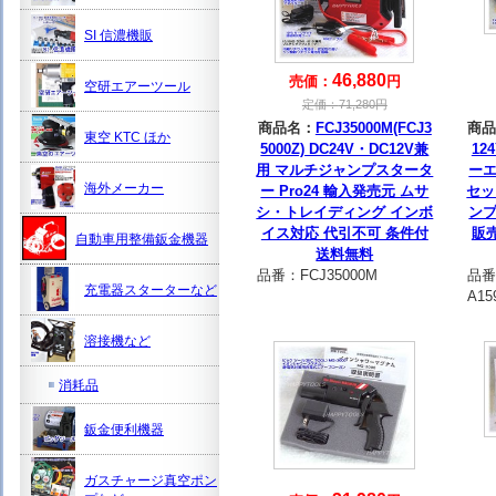
SI 信濃機販
46,880
売価：
円
空研エアーツール
定価：
71,280
円
商品名：
FCJ35000M(FCJ3
商品
東空 KTC ほか
5000Z) DC24V・DC12V兼
12
用 マルチジャンプスタータ
ー
海外メーカー
ー Pro24 輸入発売元 ムサ
セッ
シ・トレイディング インボ
ン
イス対応 代引不可 条件付
販
自動車用整備鈑金機器
送料無料
品番：
FCJ35000M
品番
充電器スターターなど
A15
溶接機など
消耗品
鈑金便利機器
ガスチャージ真空ポン