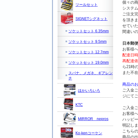
個々の
ツールセット
システ
ご注文
SIGNETシグネット
を頂き
せてい
ソケットセット 6.35mm
間違い
ソケットセット 9.5mm
日本郵
お客様
ソケットセット 12.7mm
配達日
再配達
ソケットセット 19.0mm
ら21時
また不
スパナ、メガネ、ギアレン
チ
商品の
ご入金
ほかいろいろ
ジにて
KTC
ご入金
お客様
MIRROR nepros
ハッピ
明記し
こちら
Ko-kenコーケン
商品の