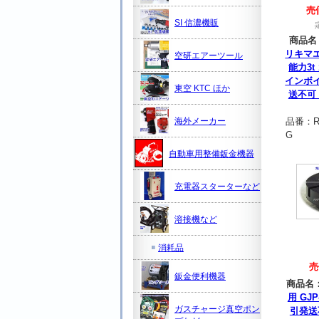
売
SI 信濃機販
商品名
リキマ
空研エアーツール
能力3t
インボ
東空 KTC ほか
送不可
海外メーカー
品番：
R
G
自動車用整備鈑金機器
充電器スターターなど
溶接機など
消耗品
売
鈑金便利機器
商品名
用 GJ
ガスチャージ真空ポン
引発送