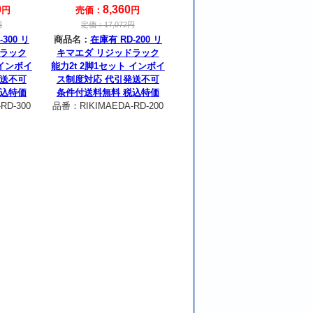
0
8,360
円
売価：
円
円
定価：
17,072
円
300 リ
商品名：
在庫有 RD-200 リ
ドラック
キマエダ リジッドラック
 インボイ
能力2t 2脚1セット インボイ
発送不可
ス制度対応 代引発送不可
税込特価
条件付送料無料 税込特価
RD-300
品番：
RIKIMAEDA-RD-200