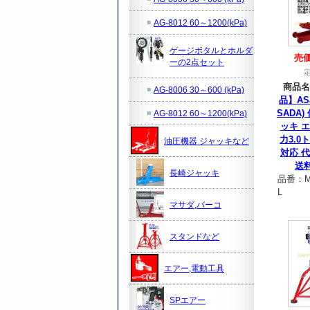
AG-8012 60～1200(kPa)
ゲージボタルとホルダ
売
ーの2点セット
商品名
AG-8006 30～600 (kPa)
品】AS
SADA
AG-8012 60～1200(kPa)
ッキ 
力3.0
油圧機器 ジャッキなど
対応 
送
長崎ジャッキ
品番：
M
L
マサダ,バーコ
スタンドなど
エアー,電動工具
SPエアー