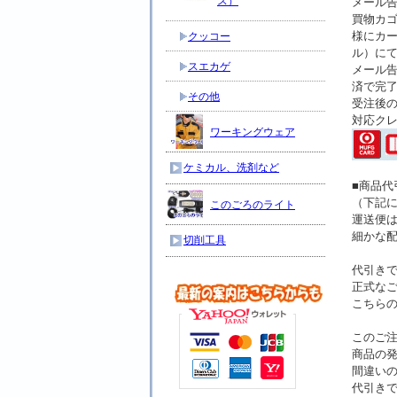
ス）
メール告
買物カ
様にカー
クッコー
ル）に
スエカゲ
メール
済で完
その他
受注後
対応ク
ワーキングウェア
ケミカル、洗剤など
■商品
（下記
このごろのライト
運送便
細かな
切削工具
代引き
正式なご
こちら
このご
商品の
間違い
代引き