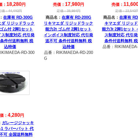
18,280
17,980
11,60
価：
円
売価：
円
売価：
定価：
44,440
円
定価：
38,984
円
定価：
23,540
：
在庫有 RD-300G
商品名：
在庫有 RD-200G
商品名：
在庫有 RD-
エダ リジッドラック
リキマエダ リジッドラック
キマエダ リジッ
 ゴム付 2脚1セット
能力2t ゴム付 2脚1セット
能力3t 2脚1セット
イス制度対応 代引発
インボイス制度対応 代引発
ス制度対応 代引
 条件付送料無料 税
送不可 条件付送料無料 税
条件付送料無料 
込特価
込特価
品番：
RIKIMAEDA-
IKIMAEDA-RD-300
品番：
RIKIMAEDA-RD-200
G
4,280
価：
円
：
ガレージジャッキ
P-1 ラバーパット 代
不可 全国送料無料