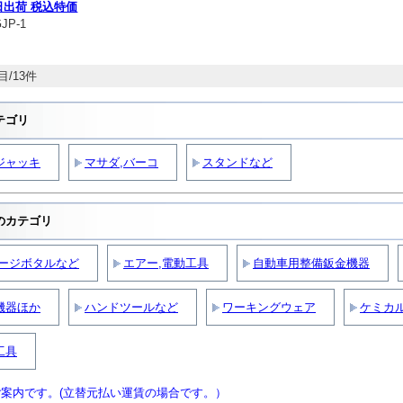
日出荷 税込特価
JP-1
目/13件
テゴリ
ジャッキ
マサダ,バーコ
スタンドなど
のカテゴリ
ゲージボタルなど
エアー,電動工具
自動車用整備鈑金機器
機器ほか
ハンドツールなど
ワーキングウェア
ケミカ
工具
案内です。(立替元払い運賃の場合です。）