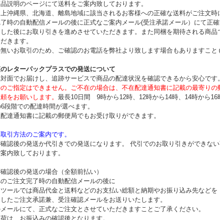
商品説明のページにて送料をご案内致しております。
ム上沖縄県、北海道、離島地域に該当されるお客様への正確な送料がご注文時
完了時の自動配信メールの後に正式なご案内メール(受注承諾メール）にて正
ました後にお取り引きを進めさせていただきます。また同梱を期待される商品
ただきます。
の無いお取引のため、ご確認のお電話を弊社より致します場合もありますこと
便のレターパックプラスでの発送について
へ対面でお届けし、追跡サービスで商品の配達状況を確認できるから安心です
時のご指定はできません。ご不在の場合は、不在配達通知書に記載の最寄りの
依頼をお願いします。
最長10日間 9時から12時、12時から14時、14時から16
の6段階での配達時間が選べます。
在配達通知書に記載の郵便局でもお受け取りができます。
お取引方法のご案内です。
ご確認後の発送か代引きでの発送になります。 代引でのお取り引きができな
ご案内致しております。
ご確認後の発送の場合（全額前払い）
へのご注文完了時の自動配信メールの後に
ーツールでは商品代金と送料などのお支払い総額と納期やお振り込み先などを
ましたご注文承諾兼、受注確認メールをお送りいたします。
のメールにて、正式なご注文とさせていただきますことご了承ください。
出荷は、お振込みの確認後となります。