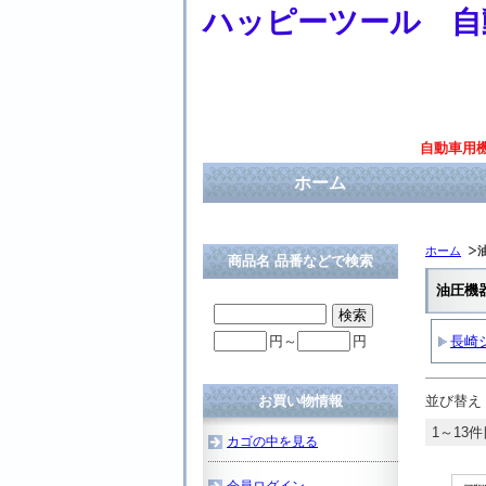
ハッピーツール 自
自動車用
ホーム
ホーム
商品名 品番などで検索
油圧機
円～
円
長崎
お買い物情報
並び替え
1～13件
カゴの中を見る
会員ログイン