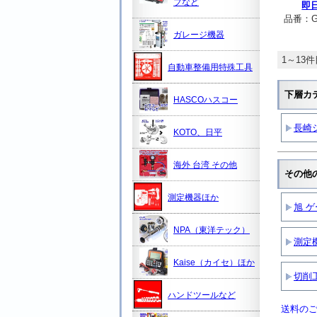
プなど
即
品番：
G
ガレージ機器
1～13件
自動車整備用特殊工具
下層カ
HASCOハスコー
長崎
KOTO、日平
海外 台湾 その他
その他
測定機器ほか
旭 
NPA（東洋テック）
測定
Kaise（カイセ）ほか
切削
ハンドツールなど
送料のご