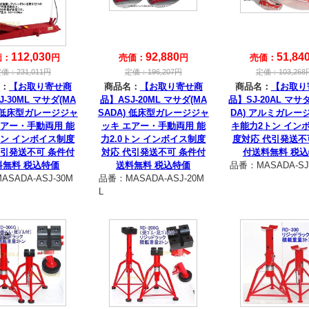
112,030
92,880
51,84
価：
円
売価：
円
売価：
定価：
231,011
円
定価：
196,207
円
定価：
103,268
：
【お取り寄せ商
商品名：
【お取り寄せ商
商品名：
【お取り
J-30ML マサダ(MA
品】ASJ-20ML マサダ(MA
品】SJ-20AL マサ
) 低床型ガレージジャ
SADA) 低床型ガレージジャ
DA) アルミガレー
エアー・手動両用 能
ッキ エアー・手動両用 能
キ能力2トン イン
トン インボイス制度
力2.0トン インボイス制度
度対応 代引発送不
代引発送不可 条件付
対応 代引発送不可 条件付
付送料無料 税
料無料 税込特価
送料無料 税込特価
品番：
MASADA-SJ
ASADA-ASJ-30M
品番：
MASADA-ASJ-20M
L