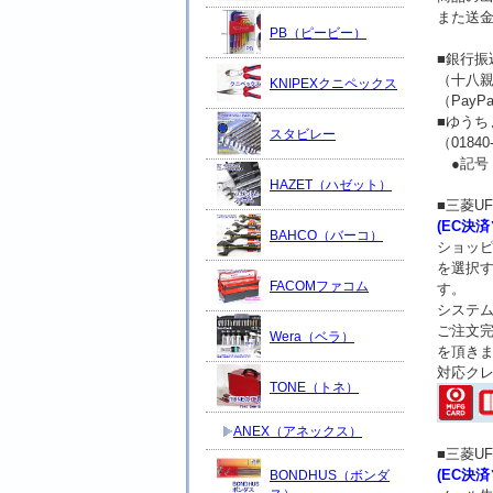
また送
PB（ピービー）
■銀行
（十八親
KNIPEXクニペックス
（Pay
■ゆう
スタビレー
（018
●記号 0
HAZET（ハゼット）
■三菱U
(EC決
BAHCO（バーコ）
ショッピ
を選択す
FACOMファコム
す。
システ
ご注文
Wera（ベラ）
を頂き
対応ク
TONE（トネ）
ANEX（アネックス）
■三菱U
(EC決
BONDHUS（ボンダ