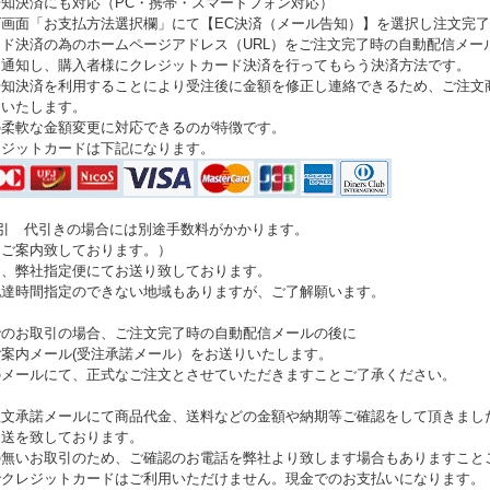
知決済にも対応（PC・携帯・スマートフォン対応）
ゴ画面「お支払方法選択欄」にて【EC決済（メール告知）】を選択し注文完
ド決済の為のホームページアドレス（URL）をご注文完了時の自動配信メー
て通知し、購入者様にクレジットカード決済を行ってもらう決済方法です。
告知決済を利用することにより受注後に金額を修正し連絡できるため、ご注文
了いたします。
の柔軟な金額変更に対応できるのが特徴です。
レジットカードは下記になります。
代引 代引きの場合には別途手数料がかかります。
にご案内致しております。）
は、弊社指定便にてお送り致しております。
配達時間指定のできない地域もありますが、ご了解願います。
でのお取引の場合、ご注文完了時の自動配信メールの後に
案内メール(受注承諾メール）をお送りいたします。
のメールにて、正式なご注文とさせていただきますことご了承ください。
注文承諾メールにて商品代金、送料などの金額や納期等ご確認をして頂きまし
発送を致しております。
の無いお取引のため、ご確認のお電話を弊社より致します場合もありますこと
でクレジットカードはご利用いただけません。現金でのお支払いになります。