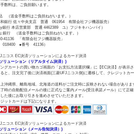
金手数料は、ご負担願います。
振込 （送金手数料はご負担ねがいます。）
和銀行 佐々中央支店 普通 061954 有限会社フジ機器販売）
Pay銀行 本店営業部 普通 4462389 ユ）フジキキハンバイ）
ちょ銀行 （送金手数料はご負担ねがいます。）
40-0-41136 「有限会社フジ機器販売」
18400 ●番号 41136）
FJニコス EC決済ソリューションによるカード決済
済ソリューション（リアルタイム決済）)
ングカートの買い物カゴ画面の「お支払方法選択欄」に【EC決済】が表示さ
ると、注文完了後に決済画面(三菱UFJニコス側)に遷移して、クレジットカ
ム上沖縄県、離島地域、北海道の送料がご注文時に反映されない場合がありま
完了時の自動配信メールの後に正式なご案内メール(受注承諾メール）にて正
ました後にお取り引きを進めさせていただきます。
レジットカードは下記になります。
FJニコス EC決済ソリューションによるカード決済
済ソリューション（メール告知決済）)