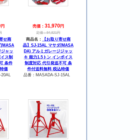
0
31,970
円
売価：
円
円
定価：
84,821
円
寄せ商
商品名：
【お取り寄せ商
ダ(MASA
品】SJ-15AL マサダ(MASA
ジジャッ
DA) アルミガレージジャッ
ボイス制
キ 能力1.5トン インボイス
可 条件
制度対応 代引発送不可 条
込特価
件付送料無料 税込特価
-20AL
品番：
MASADA-SJ-15AL