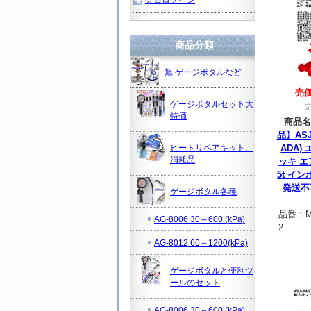
商品分類
旭 ゲージボタルなど
売
ゲージボタルセット大
特価
商品名
品】ASJ
ヒートリペアキット、
ADA)
消耗品
ッキ エ
5t イ
発送不
ゲージボタル各種
品番：
M
AG-8006 30～600 (kPa)
2
AG-8012 60～1200(kPa)
ゲージボタルと便利ツ
ールのセット
AG-8006 30～600 (kPa)