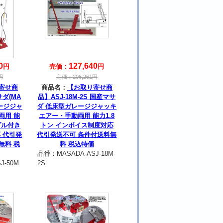
0
127,640
円
売価：
円
円
定価：
206,261
円
寄せ商
商品名：
【お取り寄せ商
サダ(MA
品】ASJ-18M-2S 国産マサ
レージジャ
ダ 低床型ガレージジャッキ
両用 能
エアー・手動両用 能力1.8
ダル付き
トン インボイス制度対応
 代引発
代引発送不可 条件付送料無
無料 税
料 税込特価
品番：
MASADA-ASJ-18M-
J-50M
2S