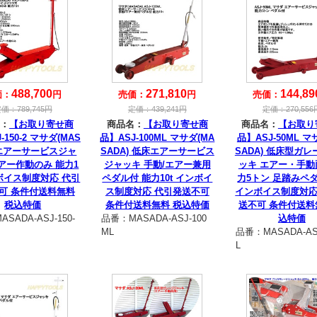
488,700
271,810
144,89
価：
円
売価：
円
売価：
定価：
789,745
円
定価：
439,241
円
定価：
270,556
：
【お取り寄せ商
商品名：
【お取り寄せ商
商品名：
【お取り
-150-2 マサダ(MAS
品】ASJ-100ML マサダ(MA
品】ASJ-50ML マ
 エアーサービスジャ
SADA) 低床エアーサービス
SADA) 低床型ガ
アー作動のみ 能力1
ジャッキ 手動/エアー兼用
ッキ エアー・手動
ンボイス制度対応 代引
ペダル付 能力10t インボイ
力5トン 足踏みペ
可 条件付送料無料
ス制度対応 代引発送不可
インボイス制度対応
税込特価
条件付送料無料 税込特価
送不可 条件付送料
ASADA-ASJ-150-
品番：
MASADA-ASJ-100
込特価
ML
品番：
MASADA-AS
L