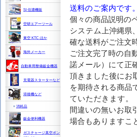
送料のご案内です
SI 信濃機販
個々の商品説明の
空研エアーツール
システム上沖縄県
東空 KTC ほか
確な送料がご注文
ご注文完了時の自
海外メーカー
諾メール）にて正
自動車用整備鈑金機器
頂きました後にお
充電器スターターなど
を期待される商品
溶接機など
ていただきます。
消耗品
間違いの無いお取
鈑金便利機器
場合もありますこ
ガスチャージ真空ポン