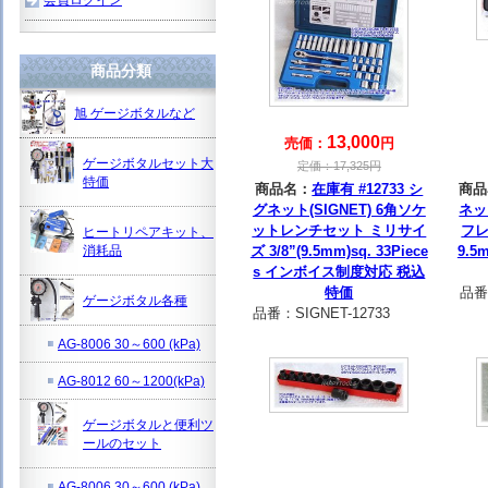
商品分類
旭 ゲージボタルなど
13,000
売価：
円
ゲージボタルセット大
定価：
17,325
円
特価
商品名：
在庫有 #12733 シ
商品
グネット(SIGNET) 6角ソケ
ネッ
ットレンチセット ミリサイ
フ
ヒートリペアキット、
消耗品
ズ 3/8”(9.5mm)sq. 33Piece
9.
s インボイス制度対応 税込
特価
品番
ゲージボタル各種
品番：
SIGNET-12733
AG-8006 30～600 (kPa)
AG-8012 60～1200(kPa)
ゲージボタルと便利ツ
ールのセット
AG-8006 30～600 (kPa)