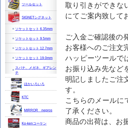
取り引きができな
ツールセット
にてご案内致して
SIGNETシグネット
ソケットセット 6.35mm
ご入金ご確認後の
ソケットセット 9.5mm
お客様へのご注文
ソケットセット 12.7mm
ハッピーツールで
ソケットセット 19.0mm
お振り込み先など
スパナ、メガネ、ギアレン
チ
明記しましたご注
ほかいろいろ
す。
KTC
こちらのメールに
了承ください。
MIRROR nepros
商品の出荷は、お
Ko-kenコーケン