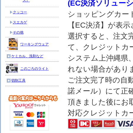
ス）
(EC決済ソリュー
ショッピングカー
クッコー
スエカゲ
【EC決済】が表示
その他
選択すると、注文完
ワーキングウェア
て、クレジットカ
システム上沖縄県
ケミカル、洗剤など
れない場合があり
このごろのライト
ご注文完了時の自
切削工具
諾メール）にて正
頂きました後にお
対応クレジットカ