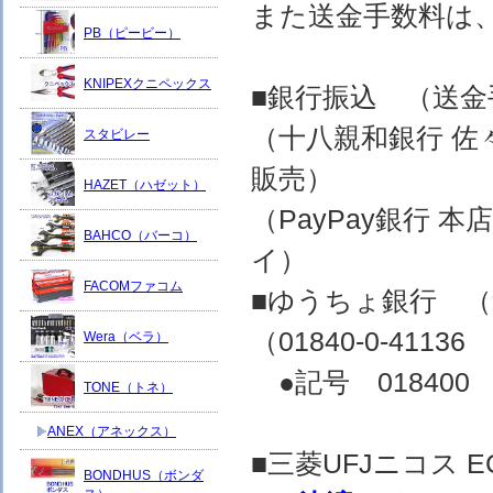
また送金手数料は
PB（ピービー）
KNIPEXクニペックス
■銀行振込 （送
（十八親和銀行 佐
スタビレー
販売）
HAZET（ハゼット）
（PayPay銀行 
BAHCO（バーコ）
イ）
FACOMファコム
■ゆうちょ銀行 
（01840-0-4
Wera（ベラ）
●記号 018400 
TONE（トネ）
ANEX（アネックス）
■三菱UFJニコス
BONDHUS（ボンダ