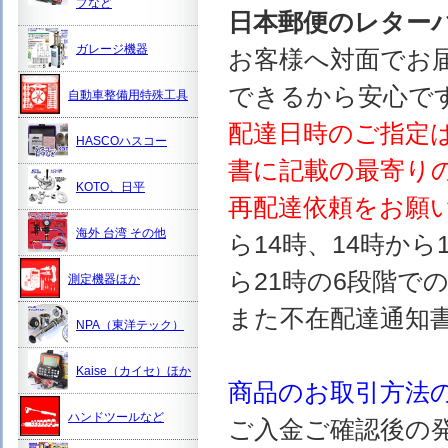
プなど
日本郵便のレター
ガレージ機器
お客様へ対面でお
できるから安心で
自動車整備用特殊工具
配達日時のご指定
HASCOハスコー
書に記載の最寄り
KOTO、日平
再配達依頼をお願
海外 台湾 その他
ら14時、14時から
ら21時の6段階で
測定機器ほか
また不在配達通知
NPA（東洋テック）
Kaise（カイセ）ほか
商品のお取引方法
ハンドツールなど
ご入金ご確認後の