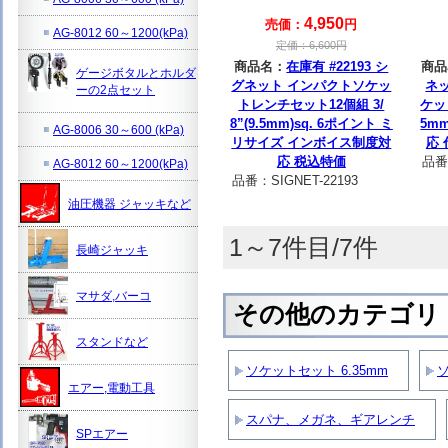
4,950
売価：
円
AG-8012 60～1200(kPa)
定価：
6,600
円
商品名：
在庫有 #22193 シ
商品
ゲージボタルとホルダ
グネット インパクトソケッ
ネッ
ーの2点セット
トレンチセット12個組 3/
ケット
8”(9.5mm)sq. 6ポイント ミ
5m
AG-8006 30～600 (kPa)
リサイズ インボイス制度対
応
応 税込特価
品番
AG-8012 60～1200(kPa)
品番：
SIGNET-22193
油圧機器 ジャッキなど
1～7件目/7件
長崎ジャッキ
マサダ,バーコ
その他のカテゴリ
スタンドなど
ソケットセット 6.35mm
ソ
エアー,電動工具
スパナ、メガネ、ギアレンチ
SPエアー