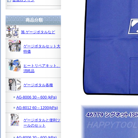
商品分類
旭 ゲージボタルなど
ゲージボタルセット大
特価
ヒートリペアキット、
消耗品
ゲージボタル各種
AG-8006 30～600 (kPa)
AG-8012 60～1200(kPa)
ゲージボタルと便利ツ
ールのセット
AG-8006 30～600 (kPa)