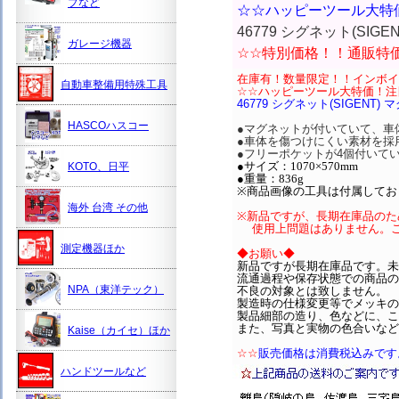
プなど
☆☆ハッピーツール大特
46779 シグネット(SI
ガレージ機器
☆☆特別価格！！通販特
在庫有！数量限定！！インボイ
自動車整備用特殊工具
☆☆ハッピーツール大特価！注
46779 シグネット(SIGEN
HASCOハスコー
●マグネットが付いていて、車
●車体を傷つけにくい素材を採
●フリーポケットが4個付いて
●サイズ：1070×570mm
KOTO、日平
●重量：836g
※商品画像の工具は付属してお
海外 台湾 その他
※新品ですが、長期在庫品のた
使用上問題はありません。ご
測定機器ほか
◆お願い◆
新品ですが長期在庫品です。未
流通過程や保存状態での商品の
NPA（東洋テック）
不良の対象とは致しません。
製造時の仕様変更等でメッキの
製品細部の造り、色などに、こ
また、写真と実物の色合いなど
Kaise（カイセ）ほか
☆☆
販売価格は消費税込みです
ハンドツールなど