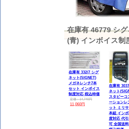
在庫有 46779 
(青) インボイス
在庫有 332/7 シグ
ネット(SIGNET)
メガネレンチ7本
在庫有 303
セット インボイス
ネット(SIGN
制度対応 税込特価
スタビーコ
定価：14,740円
ーションレ
11,060円
ット ミリサ
本組 イン
度対応 代
可 全国送