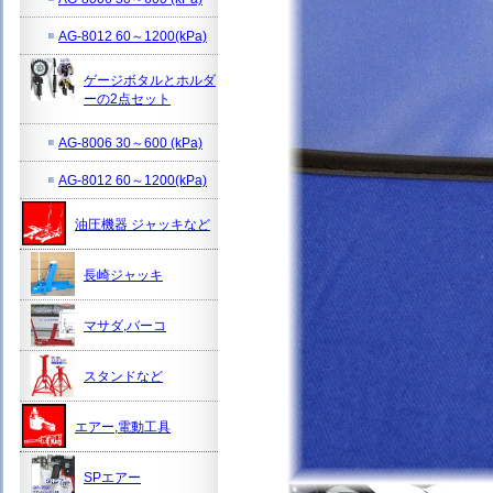
AG-8012 60～1200(kPa)
ゲージボタルとホルダ
ーの2点セット
AG-8006 30～600 (kPa)
AG-8012 60～1200(kPa)
油圧機器 ジャッキなど
長崎ジャッキ
マサダ,バーコ
スタンドなど
エアー,電動工具
SPエアー