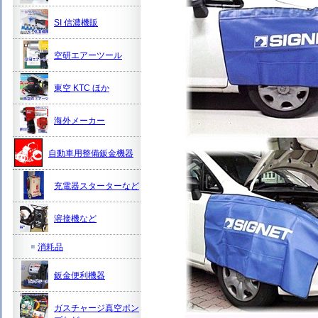
SI 信濃機販
空研エアーツール
東空 KTC ほか
海外メーカー
自動車用整備鈑金機器
充電器スターターなど
溶接機など
消耗品
鈑金便利機器
ガスチャージ真空ポン