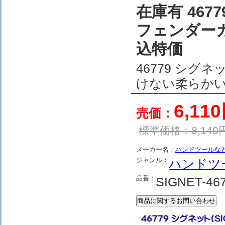
在庫有 467
フェンダーカ
込特価
46779 シグ
けない柔らか
6,11
売価：
標準価格：
8,140
メーカー名：
ハンドツールな
ジャンル：
ハンドツ
品番：
SIGNET-46