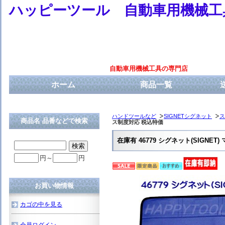
ハッピーツール 自動車用機械工
自動車用機械工具の専門店
ホーム
商品一覧
ハンドツールなど
SIGNETシグネット
ス
商品名 品番などで検索
ス制度対応 税込特価
在庫有 46779 シグネット(SIGN
円～
円
お買い物情報
カゴの中を見る
会員ログイン