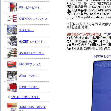
PB（ピービー）
KNIPEXクニペックス
スタビレー
HAZET（ハゼット）
BAHCO（バーコ）
FACOMファコム
Wera（ベラ）
TONE（トネ）
ANEX（アネックス）
BONDHUS（ボンダ