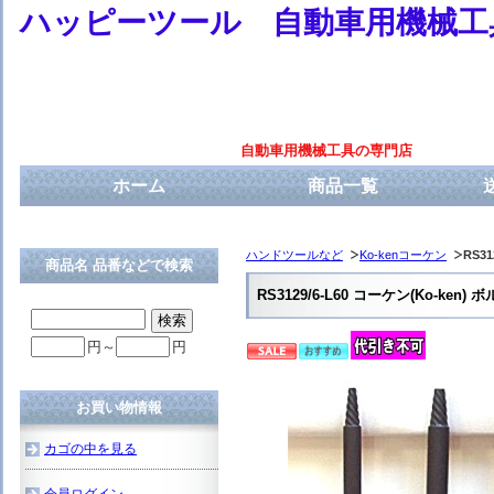
ハッピーツール 自動車用機械工
自動車用機械工具の専門店
ホーム
商品一覧
ハンドツールなど
Ko-kenコーケン
RS3
商品名 品番などで検索
RS3129/6-L60 コーケン(Ko-
円～
円
お買い物情報
カゴの中を見る
会員ログイン