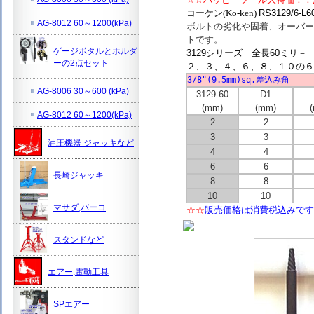
コーケン(Ko-ken)
RS3129/6
AG-8012 60～1200(kPa)
ボルトの劣化や固着、オーバー
トです。
ゲージボタルとホルダ
3129シリーズ 全長60ミリ－
ーの2点セット
２、３、４、６、８、１０の６
3/8"(9.5mm)sq.差込み角
AG-8006 30～600 (kPa)
3129-60
D1
(mm)
(mm)
AG-8012 60～1200(kPa)
2
2
3
3
油圧機器 ジャッキなど
4
4
6
6
長崎ジャッキ
8
8
10
10
マサダ,バーコ
☆☆
販売価格は消費税込みです
スタンドなど
エアー,電動工具
SPエアー