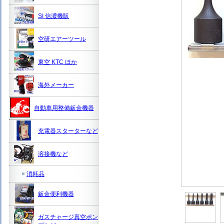
SI 信濃機販
空研エアーツール
東空 KTC ほか
海外メーカー
自動車用整備鈑金機器
充電器スターターなど
溶接機など
消耗品
鈑金便利機器
ガスチャージ真空ポン