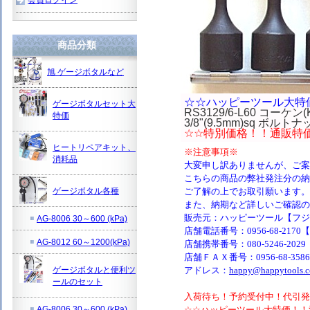
商品分類
旭 ゲージボタルなど
☆☆ハッピーツール大特
ゲージボタルセット大
RS3129/6-L60 コーケン(K
特価
3/8"(9.5mm)sq 
☆☆特別価格！！通販特
ヒートリペアキット、
※注意事項※
消耗品
大変申し訳ありませんが
、ご案
こちらの商品の弊社発注分の納
ゲージボタル各種
ご了解の上でお取引願います。
また、納期など詳しいご確認の
販売元：ハッピーツール【フジ
AG-8006 30～600 (kPa)
店舗電話番号：0956-68-2170【
AG-8012 60～1200(kPa)
店舗携帯番号：080-5246-2029
店舗ＦＡＸ番号：0956-68-35
ゲージボタルと便利ツ
アドレス：
happy@happytools.
ールのセット
入荷待ち！予約受付中！代引発
AG-8006 30～600 (kPa)
☆☆ハッピーツール大特価！！