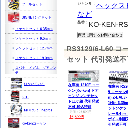
ジャンル：
ヘックス
ツールセット
など
SIGNETシグネット
品番：
KO-KEN-RS
ソケットセット 6.35mm
ソケットセット 9.5mm
RS3129/6-L6
ソケットセット 12.7mm
セット 代引発送不
ソケットセット 19.0mm
スパナ、メガネ、ギアレン
チ
ほかいろいろ
在庫有 1210E コー
在庫有 RS20
ケン(Ko-ken) ドア
9 コーケン(K
ヒンジレンチセッ
KTC
n) Z-EA
ト11ケ組 代引発送
1/4in 6.3
不可 税込特価
ットソケッ
MIRROR nepros
定価：27,500円
レールセッ
16,500円
ボイス制度
Ko-kenコーケン
引発送不可