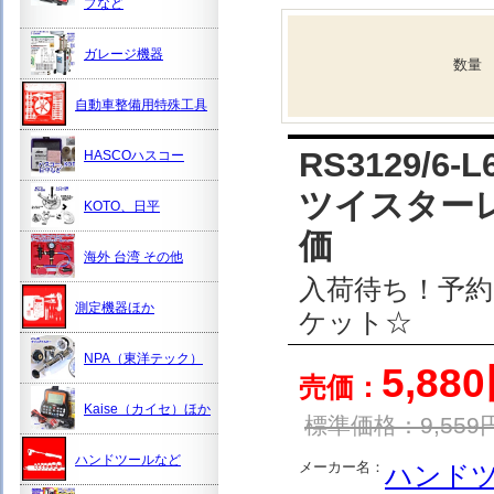
プなど
ガレージ機器
数量
自動車整備用特殊工具
RS3129/6
HASCOハスコー
ツイスターレ
KOTO、日平
価
海外 台湾 その他
入荷待ち！予
測定機器ほか
ケット☆
NPA（東洋テック）
5,88
売価：
Kaise（カイセ）ほか
標準価格：
9,559
ハンドツールなど
メーカー名：
ハンド