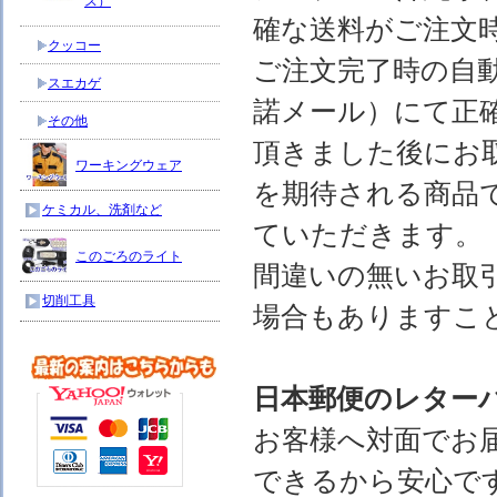
ス）
確な送料がご注文
クッコー
ご注文完了時の自
スエカゲ
諾メール）にて正
その他
頂きました後にお
ワーキングウェア
を期待される商品
ケミカル、洗剤など
ていただきます。
このごろのライト
間違いの無いお取
切削工具
場合もありますこ
日本郵便のレター
お客様へ対面でお
できるから安心で