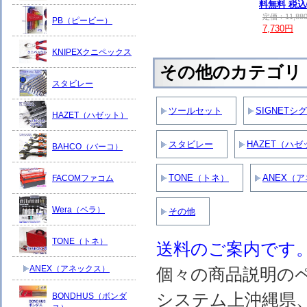
料無料 税
定価：11,88
PB（ピービー）
7,730円
KNIPEXクニペックス
その他のカテゴリ
スタビレー
ツールセット
SIGNETシ
HAZET（ハゼット）
スタビレー
HAZET（ハゼ
BAHCO（バーコ）
TONE（トネ）
ANEX（
FACOMファコム
Wera（ベラ）
その他
TONE（トネ）
送料のご案内です
ANEX（アネックス）
個々の商品説明の
システム上沖縄県
BONDHUS（ボンダ